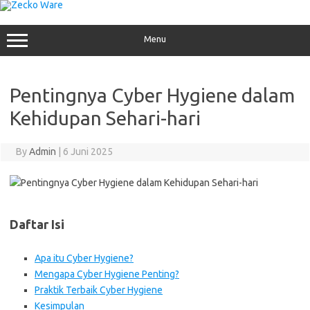
Skip
to
content
Menu
Pentingnya Cyber Hygiene dalam
Kehidupan Sehari-hari
By
Admin
|
6 Juni 2025
Daftar Isi
Apa itu Cyber Hygiene?
Mengapa Cyber Hygiene Penting?
Praktik Terbaik Cyber Hygiene
Kesimpulan