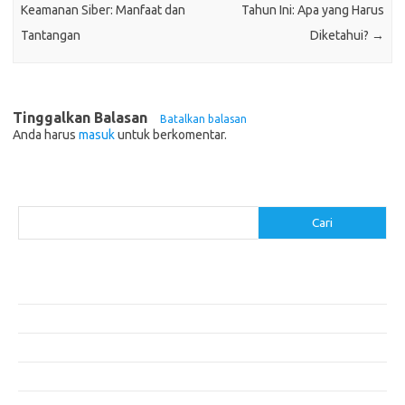
Keamanan Siber: Manfaat dan
Tahun Ini: Apa yang Harus
Tantangan
Diketahui?
→
Tinggalkan Balasan
Batalkan balasan
Anda harus
masuk
untuk berkomentar.
Cari
Cari
Pos-pos Terbaru
Menentukan ROI dari Investasi Perangkat Lunak Anda
Membangun Website Kesehatan: Tips dan Pertimbangan
Mengapa Riset Keamanan Siber Harus Diperhatikan?
Mengapa Aplikasi Mobil Penting untuk Keamanan Pribadi di Jalan?
Mobil Listrik: Masa Depan Transportasi yang Ramah Lingkungan