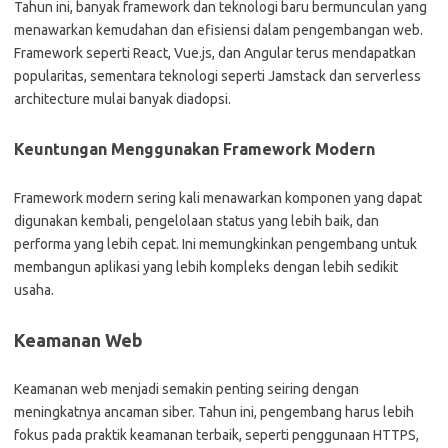
Tahun ini, banyak framework dan teknologi baru bermunculan yang
menawarkan kemudahan dan efisiensi dalam pengembangan web.
Framework seperti React, Vue.js, dan Angular terus mendapatkan
popularitas, sementara teknologi seperti Jamstack dan serverless
architecture mulai banyak diadopsi.
Keuntungan Menggunakan Framework Modern
Framework modern sering kali menawarkan komponen yang dapat
digunakan kembali, pengelolaan status yang lebih baik, dan
performa yang lebih cepat. Ini memungkinkan pengembang untuk
membangun aplikasi yang lebih kompleks dengan lebih sedikit
usaha.
Keamanan Web
Keamanan web menjadi semakin penting seiring dengan
meningkatnya ancaman siber. Tahun ini, pengembang harus lebih
fokus pada praktik keamanan terbaik, seperti penggunaan HTTPS,