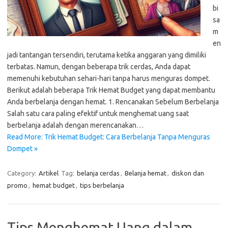
bi
sa
m
en
jadi tantangan tersendiri, terutama ketika anggaran yang dimiliki
terbatas. Namun, dengan beberapa trik cerdas, Anda dapat
memenuhi kebutuhan sehari-hari tanpa harus menguras dompet.
Berikut adalah beberapa Trik Hemat Budget yang dapat membantu
Anda berbelanja dengan hemat. 1. Rencanakan Sebelum Berbelanja
Salah satu cara paling efektif untuk menghemat uang saat
berbelanja adalah dengan merencanakan…
Read More: Trik Hemat Budget: Cara Berbelanja Tanpa Menguras
Dompet »
Category:
Artikel
Tag:
belanja cerdas
,
Belanja hemat
,
diskon dan
promo
,
hemat budget
,
tips berbelanja
Tips Menghemat Uang dalam