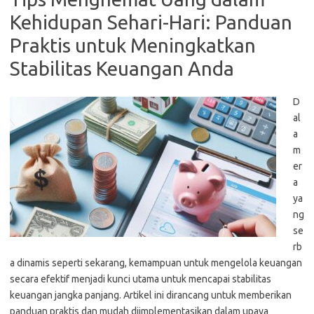
Kehidupan Sehari-Hari: Panduan
Praktis untuk Meningkatkan
Stabilitas Keuangan Anda
D
al
a
m
er
a
ya
ng
se
rb
a dinamis seperti sekarang, kemampuan untuk mengelola keuangan
secara efektif menjadi kunci utama untuk mencapai stabilitas
keuangan jangka panjang. Artikel ini dirancang untuk memberikan
panduan praktis dan mudah diimplementasikan dalam upaya