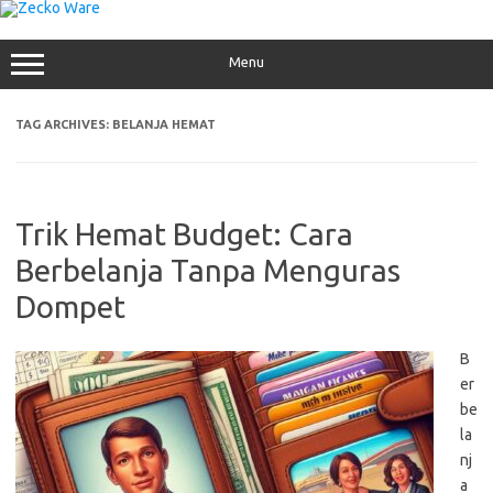
Skip
to
content
Menu
TAG ARCHIVES:
BELANJA HEMAT
Trik Hemat Budget: Cara
Berbelanja Tanpa Menguras
Dompet
B
er
be
la
nj
a