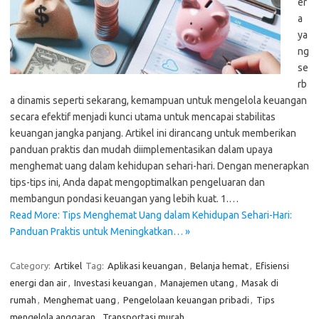
er
a
ya
ng
se
rb
a dinamis seperti sekarang, kemampuan untuk mengelola keuangan
secara efektif menjadi kunci utama untuk mencapai stabilitas
keuangan jangka panjang. Artikel ini dirancang untuk memberikan
panduan praktis dan mudah diimplementasikan dalam upaya
menghemat uang dalam kehidupan sehari-hari. Dengan menerapkan
tips-tips ini, Anda dapat mengoptimalkan pengeluaran dan
membangun pondasi keuangan yang lebih kuat. 1.…
Read More: Tips Menghemat Uang dalam Kehidupan Sehari-Hari:
Panduan Praktis untuk Meningkatkan… »
Category:
Artikel
Tag:
Aplikasi keuangan
,
Belanja hemat
,
Efisiensi
energi dan air
,
Investasi keuangan
,
Manajemen utang
,
Masak di
rumah
,
Menghemat uang
,
Pengelolaan keuangan pribadi
,
Tips
mengelola anggaran
,
Transportasi murah