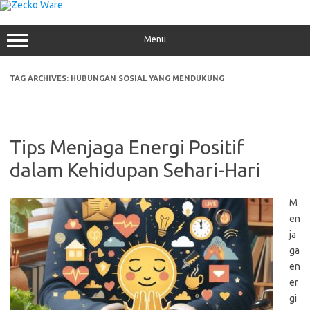
Skip
to
content
Menu
TAG ARCHIVES:
HUBUNGAN SOSIAL YANG MENDUKUNG
Tips Menjaga Energi Positif
dalam Kehidupan Sehari-Hari
M
en
ja
ga
en
er
gi