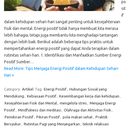
po
sit
if
dalam kehidupan sehari-hari sangat penting untuk kesejahteraan
fisik dan mental. Energi positif tidak hanya membuat kita merasa
lebih bahagia, tetapi juga membantu kita menghadapi tantangan
dengan lebih baik. Berikut adalah beberapa tips praktis untuk
mempertahankan energi positif yang dapat Anda terapkan dalam
rutinitas sehari-hari. 1. Identifikasi dan Manfaatkan Sumber Energi
Positif Sumber…
Read More: Tips Menjaga Energi Positif dalam Kehidupan Sehari-
Hari »
Category:
Artikel
Tag:
Energi Positif
,
Hubungan Sosial yang
Mendukung
,
Kebiasaan Positif
,
Keseimbangan kerja dan kehidupan
,
Kesejahteraan Fisik dan Mental
,
mengelola stres
,
Menjaga Energi
Positif
,
Mindfulness dan meditasi
,
Olahraga dan Aktivitas Fisik
,
Pemikiran Positif
,
Pikiran Positif
,
pola makan sehat
,
Praktik
Bersyukur
,
Rutinitas Pagi yang Menyegarkan
,
teknik relaksasi