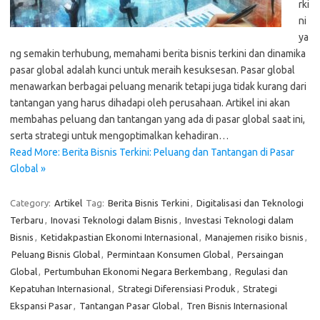
rki
ni
ya
ng semakin terhubung, memahami berita bisnis terkini dan dinamika
pasar global adalah kunci untuk meraih kesuksesan. Pasar global
menawarkan berbagai peluang menarik tetapi juga tidak kurang dari
tantangan yang harus dihadapi oleh perusahaan. Artikel ini akan
membahas peluang dan tantangan yang ada di pasar global saat ini,
serta strategi untuk mengoptimalkan kehadiran…
Read More: Berita Bisnis Terkini: Peluang dan Tantangan di Pasar
Global »
Category:
Artikel
Tag:
Berita Bisnis Terkini
,
Digitalisasi dan Teknologi
Terbaru
,
Inovasi Teknologi dalam Bisnis
,
Investasi Teknologi dalam
Bisnis
,
Ketidakpastian Ekonomi Internasional
,
Manajemen risiko bisnis
,
Peluang Bisnis Global
,
Permintaan Konsumen Global
,
Persaingan
Global
,
Pertumbuhan Ekonomi Negara Berkembang
,
Regulasi dan
Kepatuhan Internasional
,
Strategi Diferensiasi Produk
,
Strategi
Ekspansi Pasar
,
Tantangan Pasar Global
,
Tren Bisnis Internasional