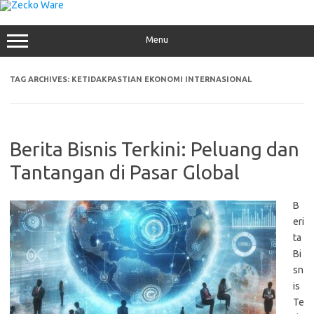
Skip
to
content
Menu
TAG ARCHIVES:
KETIDAKPASTIAN EKONOMI INTERNASIONAL
Berita Bisnis Terkini: Peluang dan
Tantangan di Pasar Global
B
eri
ta
Bi
sn
is
Te