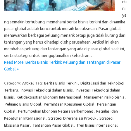
rki
ni
ya
ng semakin terhubung, memahami berita bisnis terkini dan dinamika
pasar global adalah kunci untuk meraih kesuksesan. Pasar global
menawarkan berbagai peluang menarik tetapi juga tidak kurang dari
tantangan yang harus dihadapi oleh perusahaan. Artikel ini akan
membahas peluang dan tantangan yang ada di pasar global saat ini,
serta strategi untuk mengoptimalkan kehadiran…
Read More: Berita Bisnis Terkini: Peluang dan Tantangan di Pasar
Global »
Category:
Artikel
Tag:
Berita Bisnis Terkini
,
Digitalisasi dan Teknologi
Terbaru
,
Inovasi Teknologi dalam Bisnis
,
Investasi Teknologi dalam
Bisnis
,
Ketidakpastian Ekonomi Internasional
,
Manajemen risiko bisnis
,
Peluang Bisnis Global
,
Permintaan Konsumen Global
,
Persaingan
Global
,
Pertumbuhan Ekonomi Negara Berkembang
,
Regulasi dan
Kepatuhan Internasional
,
Strategi Diferensiasi Produk
,
Strategi
Ekspansi Pasar
,
Tantangan Pasar Global
,
Tren Bisnis Internasional