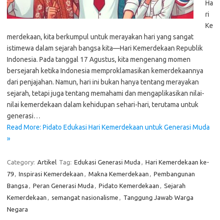
Ha
ri
Ke
merdekaan, kita berkumpul untuk merayakan hari yang sangat
istimewa dalam sejarah bangsa kita—Hari Kemerdekaan Republik
Indonesia. Pada tanggal 17 Agustus, kita mengenang momen
bersejarah ketika Indonesia memproklamasikan kemerdekaannya
dari penjajahan. Namun, hari ini bukan hanya tentang merayakan
sejarah, tetapi juga tentang memahami dan mengaplikasikan nilai-
nilai kemerdekaan dalam kehidupan sehari-hari, terutama untuk
generasi…
Read More: Pidato Edukasi Hari Kemerdekaan untuk Generasi Muda
»
Category:
Artikel
Tag:
Edukasi Generasi Muda
,
Hari Kemerdekaan ke-
79
,
Inspirasi Kemerdekaan
,
Makna Kemerdekaan
,
Pembangunan
Bangsa
,
Peran Generasi Muda
,
Pidato Kemerdekaan
,
Sejarah
Kemerdekaan
,
semangat nasionalisme
,
Tanggung Jawab Warga
Negara