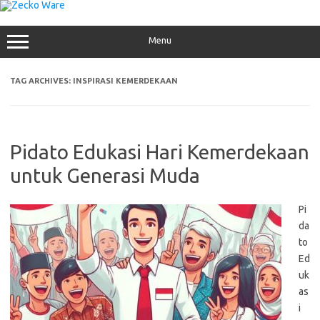
Skip
to
content
Menu
TAG ARCHIVES:
INSPIRASI KEMERDEKAAN
Pidato Edukasi Hari Kemerdekaan
untuk Generasi Muda
Pi
da
to
Ed
uk
as
i