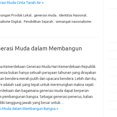
asi Muda Cinta Tanah Air »
Rama
kungan Produk Lokal
,
generasi muda
,
Identitas Nasional
,
Kome
Tidak
alisme Digital
,
Pendidikan Sejarah
,
semangat nasionalisme
,
Arsi
Agus
Juli 
erasi Muda dalam Membangun
Juni 
Mei 
a Kemerdekaan Generasi Muda Hari Kemerdekaan Republik
April
nesia bukan hanya sebuah perayaan tahunan yang dirayakan
an bendera merah putih dan upacara bendera. Lebih dari itu,
Mare
 ini adalah saat yang tepat untuk merenungkan makna sejati
Febru
rdekaan dan bagaimana generasi muda dapat berperan
m pembangunan bangsa. Sebagai generasi penerus, kalian
Janua
liki tanggung jawab yang besar untuk…
Dese
si Muda dalam Membangun Bangsa »
Nove