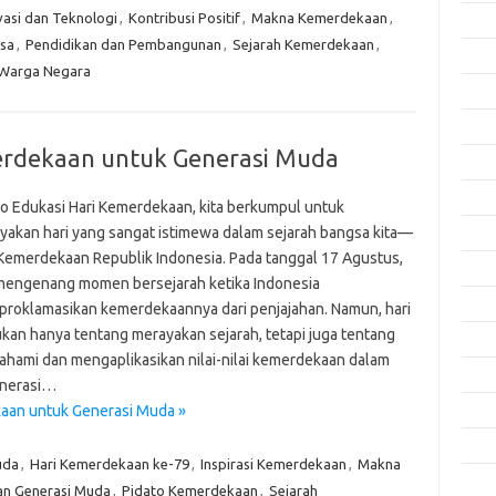
vasi dan Teknologi
,
Kontribusi Positif
,
Makna Kemerdekaan
,
Okto
sa
,
Pendidikan dan Pembangunan
,
Sejarah Kemerdekaan
,
Sept
Warga Negara
Agus
Juli 
erdekaan untuk Generasi Muda
Juni 
Mei 
to Edukasi Hari Kemerdekaan, kita berkumpul untuk
yakan hari yang sangat istimewa dalam sejarah bangsa kita—
April
 Kemerdekaan Republik Indonesia. Pada tanggal 17 Agustus,
Mare
 mengenang momen bersejarah ketika Indonesia
Febru
roklamasikan kemerdekaannya dari penjajahan. Namun, hari
bukan hanya tentang merayakan sejarah, tetapi juga tentang
Janua
hami dan mengaplikasikan nilai-nilai kemerdekaan dalam
Dese
enerasi…
kaan untuk Generasi Muda »
Nove
Okto
uda
,
Hari Kemerdekaan ke-79
,
Inspirasi Kemerdekaan
,
Makna
Sept
an Generasi Muda
,
Pidato Kemerdekaan
,
Sejarah