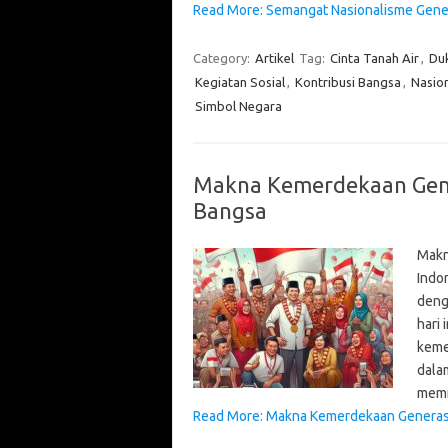
Read More: Semangat Nasionalisme Gener
Category:
Artikel
Tag:
Cinta Tanah Air
,
Du
Kegiatan Sosial
,
Kontribusi Bangsa
,
Nasion
Simbol Negara
Makna Kemerdekaan Gen
Bangsa
Makn
Indo
deng
hari
keme
dala
memi
Read More: Makna Kemerdekaan Genera