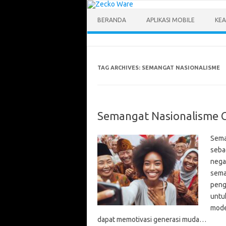
Skip
to
content
BERANDA
APLIKASI MOBILE
KEA
TAG ARCHIVES:
SEMANGAT NASIONALISME
Semangat Nasionalisme G
Sema
seba
nega
sema
peng
untu
mode
dapat memotivasi generasi muda…