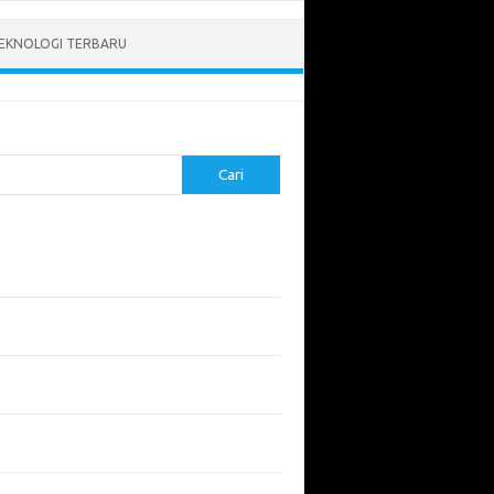
EKNOLOGI TERBARU
Cari
pos Terbaru
tukan ROI dari Investasi Perangkat Lunak
angun Website Kesehatan: Tips dan
imbangan
apa Riset Keamanan Siber Harus
hatikan?
apa Aplikasi Mobil Penting untuk Keamanan
di di Jalan?
 Listrik: Masa Depan Transportasi yang