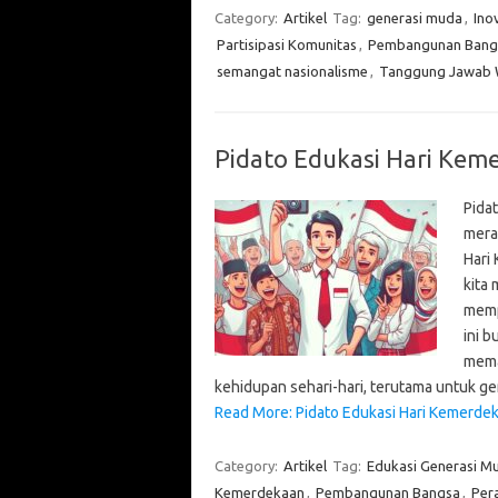
Category:
Artikel
Tag:
generasi muda
,
Ino
Partisipasi Komunitas
,
Pembangunan Bang
semangat nasionalisme
,
Tanggung Jawab 
Pidato Edukasi Hari Kem
Pida
mera
Hari
kita
memp
ini 
mema
kehidupan sehari-hari, terutama untuk g
Read More: Pidato Edukasi Hari Kemerde
Category:
Artikel
Tag:
Edukasi Generasi M
Kemerdekaan
,
Pembangunan Bangsa
,
Per