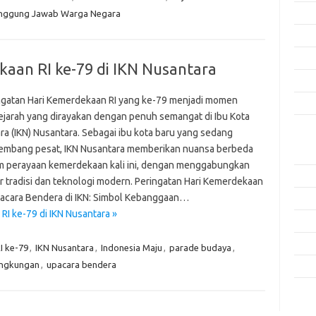
Agus
nggung Jawab Warga Negara
Juli 
Juni 
aan RI ke-79 di IKN Nusantara
Mei 
ngatan Hari Kemerdekaan RI yang ke-79 menjadi momen
April
ejarah yang dirayakan dengan penuh semangat di Ibu Kota
ra (IKN) Nusantara. Sebagai ibu kota baru yang sedang
Kate
embang pesat, IKN Nusantara memberikan nuansa berbeda
Aplik
m perayaan kemerdekaan kali ini, dengan menggabungkan
Artik
r tradisi dan teknologi modern. Peringatan Hari Kemerdekaan
pacara Bendera di IKN: Simbol Kebanggaan…
Keam
RI ke-79 di IKN Nusantara »
Peng
Pera
I ke-79
,
IKN Nusantara
,
Indonesia Maju
,
parade budaya
,
ingkungan
,
upacara bendera
Tekn