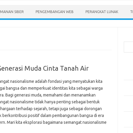
MANAN SIBER
PENGEMBANGAN WEB
PERANGKAT LUNAK
T
Cari
Pos-
enerasi Muda Cinta Tanah Air
Menen
Anda
ngat nasionalisme adalah fondasi yang menyatukan kita
Memb
gai bangsa dan memperkuat identitas kita sebagai warga
Pert
ra. Bagi generasi muda, memahami dan menanamkan
Meng
ngat nasionalisme tidak hanya penting sebagai bentuk
Diper
hargaan terhadap sejarah, tetapi juga sebagai dorongan
k berkontribusi positif dalam pembangunan bangsa di era
Meng
rn. Mari kita eksplorasi bagaimana semangat nasionalisme
Priba
Mobil