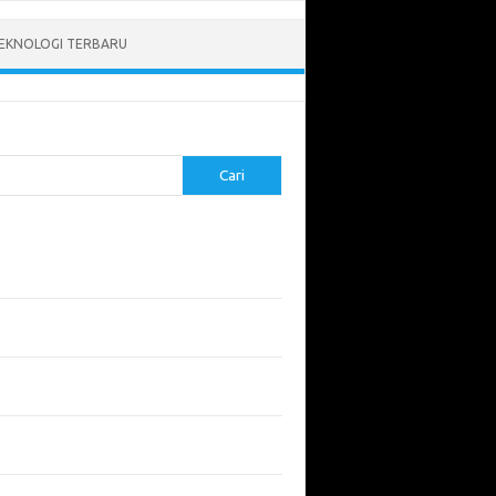
EKNOLOGI TERBARU
Cari
pos Terbaru
tukan ROI dari Investasi Perangkat Lunak
angun Website Kesehatan: Tips dan
imbangan
apa Riset Keamanan Siber Harus
hatikan?
apa Aplikasi Mobil Penting untuk Keamanan
di di Jalan?
 Listrik: Masa Depan Transportasi yang