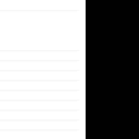
h Lingkungan
ntar Terbaru
 ada komentar untuk ditampilkan.
p
tus 2026
2026
2026
2026
 2026
t 2026
ari 2026
ri 2026
mber 2025
mber 2025