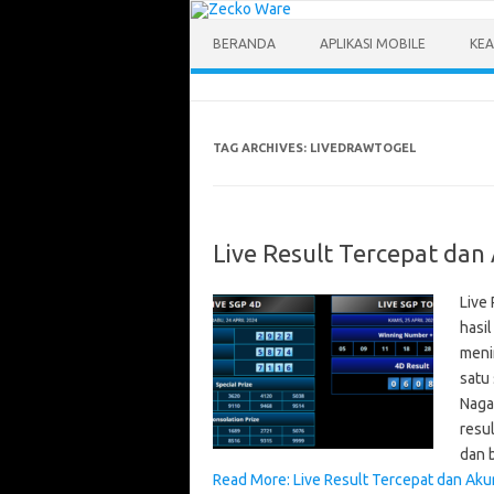
Skip
to
content
BERANDA
APLIKASI MOBILE
KEA
TAG ARCHIVES:
LIVEDRAWTOGEL
Live Result Tercepat dan 
Live 
hasi
meni
satu
Nagas
resu
dan 
Read More: Live Result Tercepat dan Akura