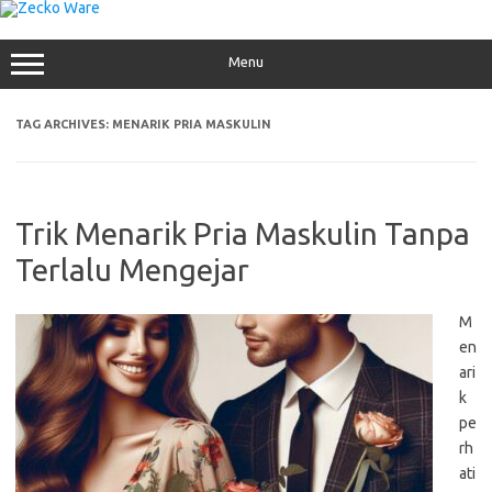
Skip
to
content
Menu
TAG ARCHIVES:
MENARIK PRIA MASKULIN
Trik Menarik Pria Maskulin Tanpa
Terlalu Mengejar
M
en
ari
k
pe
rh
ati