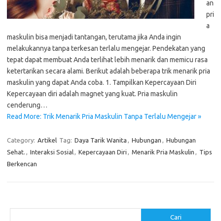
an
pri
a
maskulin bisa menjadi tantangan, terutama jika Anda ingin
melakukannya tanpa terkesan terlalu mengejar. Pendekatan yang
tepat dapat membuat Anda terlihat lebih menarik dan memicu rasa
ketertarikan secara alami. Berikut adalah beberapa trik menarik pria
maskulin yang dapat Anda coba. 1. Tampilkan Kepercayaan Diri
Kepercayaan diri adalah magnet yang kuat. Pria maskulin
cenderung…
Read More: Trik Menarik Pria Maskulin Tanpa Terlalu Mengejar »
Category:
Artikel
Tag:
Daya Tarik Wanita
,
Hubungan
,
Hubungan
Sehat.
,
Interaksi Sosial
,
Kepercayaan Diri
,
Menarik Pria Maskulin
,
Tips
Berkencan
Cari
Cari