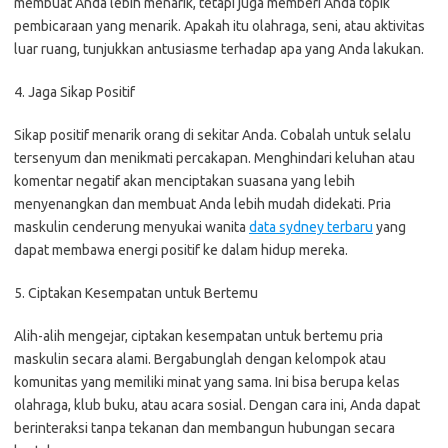
membuat Anda lebih menarik, tetapi juga memberi Anda topik
pembicaraan yang menarik. Apakah itu olahraga, seni, atau aktivitas
luar ruang, tunjukkan antusiasme terhadap apa yang Anda lakukan.
4. Jaga Sikap Positif
Sikap positif menarik orang di sekitar Anda. Cobalah untuk selalu
tersenyum dan menikmati percakapan. Menghindari keluhan atau
komentar negatif akan menciptakan suasana yang lebih
menyenangkan dan membuat Anda lebih mudah didekati. Pria
maskulin cenderung menyukai wanita
data sydney terbaru
yang
dapat membawa energi positif ke dalam hidup mereka.
5. Ciptakan Kesempatan untuk Bertemu
Alih-alih mengejar, ciptakan kesempatan untuk bertemu pria
maskulin secara alami. Bergabunglah dengan kelompok atau
komunitas yang memiliki minat yang sama. Ini bisa berupa kelas
olahraga, klub buku, atau acara sosial. Dengan cara ini, Anda dapat
berinteraksi tanpa tekanan dan membangun hubungan secara