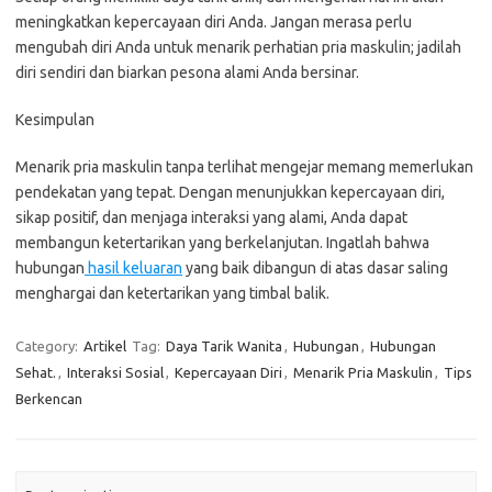
meningkatkan kepercayaan diri Anda. Jangan merasa perlu
mengubah diri Anda untuk menarik perhatian pria maskulin; jadilah
diri sendiri dan biarkan pesona alami Anda bersinar.
Kesimpulan
Menarik pria maskulin tanpa terlihat mengejar memang memerlukan
pendekatan yang tepat. Dengan menunjukkan kepercayaan diri,
sikap positif, dan menjaga interaksi yang alami, Anda dapat
membangun ketertarikan yang berkelanjutan. Ingatlah bahwa
hubungan
hasil keluaran
yang baik dibangun di atas dasar saling
menghargai dan ketertarikan yang timbal balik.
Category:
Artikel
Tag:
Daya Tarik Wanita
,
Hubungan
,
Hubungan
Sehat.
,
Interaksi Sosial
,
Kepercayaan Diri
,
Menarik Pria Maskulin
,
Tips
Berkencan