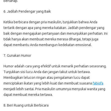
bertahap.
6. Jadilah Pendengar yang Baik
Ketika berbicara dengan pria maskulin, tunjukkan bahwa Anda
tertarik dengan apa yang mereka katakan. Jadilah pendengar yang
baik dengan mengajukan pertanyaan dan menunjukkan perhatian. Ini
tidak hanya akan membuat mereka merasa dihargai, tetapi juga
dapat membantu Anda membangun kedekatan emosional.
7. Gunakan Humor
Humor adalah cara yang efektif untuk menarik perhatian seseorang.
Tunjukkan sisi lucu Anda dan jangan takut untuk tertawa.
Membagikan lelucon ringan atau pengalaman lucu dapat
menciptakan ikatan yang lebih kuat dan membuat suasana
fabiofa
menjadi lebih santai. Pria maskulin umumnya menyukai wanita yang
dapat membuat mereka tertawa.
8. Beri Ruang untuk Berbicara