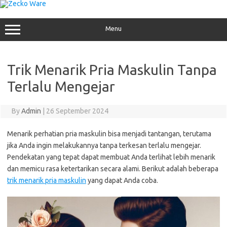
Skip
to
content
Menu
Trik Menarik Pria Maskulin Tanpa
Terlalu Mengejar
By
Admin
|
26 September 2024
Menarik perhatian pria maskulin bisa menjadi tantangan, terutama
jika Anda ingin melakukannya tanpa terkesan terlalu mengejar.
Pendekatan yang tepat dapat membuat Anda terlihat lebih menarik
dan memicu rasa ketertarikan secara alami. Berikut adalah beberapa
trik menarik pria maskulin
yang dapat Anda coba.