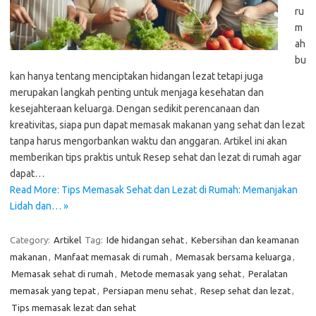
ru
m
ah
bu
kan hanya tentang menciptakan hidangan lezat tetapi juga
merupakan langkah penting untuk menjaga kesehatan dan
kesejahteraan keluarga. Dengan sedikit perencanaan dan
kreativitas, siapa pun dapat memasak makanan yang sehat dan lezat
tanpa harus mengorbankan waktu dan anggaran. Artikel ini akan
memberikan tips praktis untuk Resep sehat dan lezat di rumah agar
dapat…
Read More: Tips Memasak Sehat dan Lezat di Rumah: Memanjakan
Lidah dan… »
Category:
Artikel
Tag:
Ide hidangan sehat
,
Kebersihan dan keamanan
makanan
,
Manfaat memasak di rumah
,
Memasak bersama keluarga
,
Memasak sehat di rumah
,
Metode memasak yang sehat
,
Peralatan
memasak yang tepat
,
Persiapan menu sehat
,
Resep sehat dan lezat
,
Tips memasak lezat dan sehat