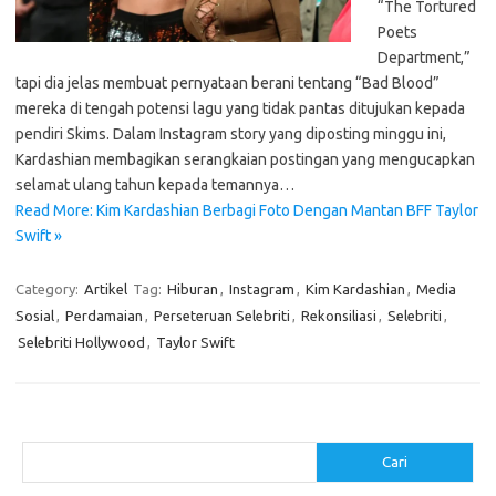
“The Tortured
Poets
Department,”
tapi dia jelas membuat pernyataan berani tentang “Bad Blood”
mereka di tengah potensi lagu yang tidak pantas ditujukan kepada
pendiri Skims. Dalam Instagram story yang diposting minggu ini,
Kardashian membagikan serangkaian postingan yang mengucapkan
selamat ulang tahun kepada temannya…
Read More: Kim Kardashian Berbagi Foto Dengan Mantan BFF Taylor
Swift »
Category:
Artikel
Tag:
Hiburan
,
Instagram
,
Kim Kardashian
,
Media
Sosial
,
Perdamaian
,
Perseteruan Selebriti
,
Rekonsiliasi
,
Selebriti
,
Selebriti Hollywood
,
Taylor Swift
Cari
Cari