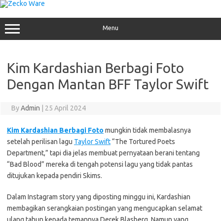
Skip
to
content
Menu
Kim Kardashian Berbagi Foto
Dengan Mantan BFF Taylor Swift
By
Admin
|
25 April 2024
Kim Kardashian Berbagi Foto
mungkin tidak membalasnya
setelah perilisan lagu
Taylor Swift
“The Tortured Poets
Department,” tapi dia jelas membuat pernyataan berani tentang
“Bad Blood” mereka di tengah potensi lagu yang tidak pantas
ditujukan kepada pendiri Skims.
Dalam Instagram story yang diposting minggu ini, Kardashian
membagikan serangkaian postingan yang mengucapkan selamat
ulang tahun kepada temannya Derek Blasberg. Namun yang