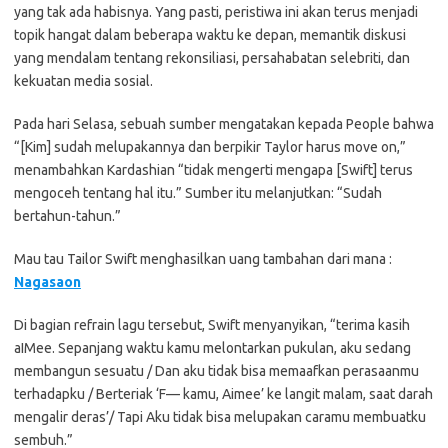
yang tak ada habisnya. Yang pasti, peristiwa ini akan terus menjadi
topik hangat dalam beberapa waktu ke depan, memantik diskusi
yang mendalam tentang rekonsiliasi, persahabatan selebriti, dan
kekuatan media sosial.
Pada hari Selasa, sebuah sumber mengatakan kepada People bahwa
“[Kim] sudah melupakannya dan berpikir Taylor harus move on,”
menambahkan Kardashian “tidak mengerti mengapa [Swift] terus
mengoceh tentang hal itu.” Sumber itu melanjutkan: “Sudah
bertahun-tahun.”
Mau tau Tailor Swift menghasilkan uang tambahan dari mana :
Nagasaon
Di bagian refrain lagu tersebut, Swift menyanyikan, “terima kasih
aIMee. Sepanjang waktu kamu melontarkan pukulan, aku sedang
membangun sesuatu / Dan aku tidak bisa memaafkan perasaanmu
terhadapku / Berteriak ‘F— kamu, Aimee’ ke langit malam, saat darah
mengalir deras’/ Tapi Aku tidak bisa melupakan caramu membuatku
sembuh.”