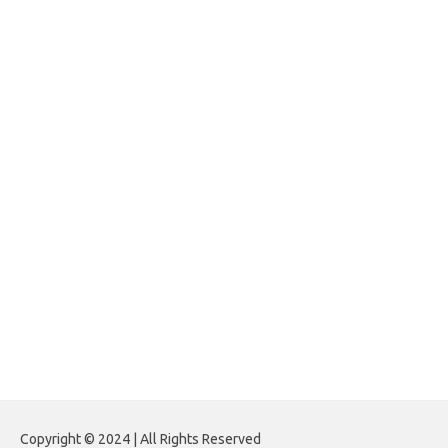
Paito Warna Hongkong
forexnews.my.id
belajargsaseo.my.id
adsdiaspora.com
ajreinke.com
annacbrady.com
klikhammerofthor.com
kyleadamblair.com
lindsaymking.com
lipimagazine.com
lisandrarcarmichael.com
mollyjuneroquet.com
obatpenggugurampuh.com
ontologyschmology.com
pargirlmothers.com
reinventingthebible.com
Copyright © 2024 | All Rights Reserved