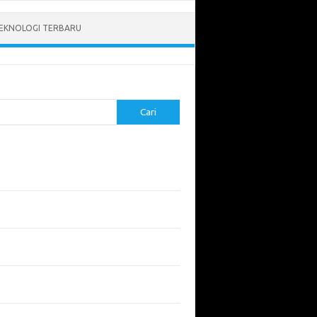
EKNOLOGI TERBARU
Cari
pos Terbaru
tukan ROI dari Investasi Perangkat Lunak
angun Website Kesehatan: Tips dan
imbangan
apa Riset Keamanan Siber Harus
hatikan?
apa Aplikasi Mobil Penting untuk Keamanan
di di Jalan?
 Listrik: Masa Depan Transportasi yang