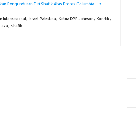
an Pengunduran Diri Shafik Atas Protes Columbia… »
Rama
 Internasional
,
Israel-Palestina
,
Ketua DPR Johnson
,
Konflik
,
Kome
Tidak
Gaza
,
Shafik
Arsi
Agus
Juli 
Juni 
Mei 
April
Mare
Febru
Janua
Dese
Nove