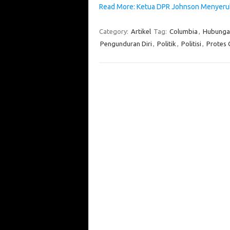
Read More: Ketua DPR Johnson Menyeruk
Category:
Artikel
Tag:
Columbia
,
Hubungan
Pengunduran Diri
,
Politik
,
Politisi
,
Protes 