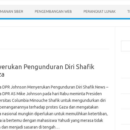
MANAN SIBER
PENGEMBANGAN WEB
PERANGKAT LUNAK
T
Cari
Pos-
erukan Pengunduran Diri Shafik
Menen
za
Anda
Memb
a DPR Johnson Menyerukan Pengunduran Diri Shafik News –
Pert
a DPR AS Mike Johnson pada hari Rabu meminta Presiden
Meng
ersitas Columbia Minouche Shafik untuk mengundurkan diri
Diper
 penanganannya terhadap protes Gaza dan mengatakan
a nasional mungkin diperlukan untuk memulihkan ketertiban,
Meng
Priba
ka ia bertemu dengan mahasiswa Yahudi yang merasa tidak
 dan menjadi sasaran di tengah…
Mobil