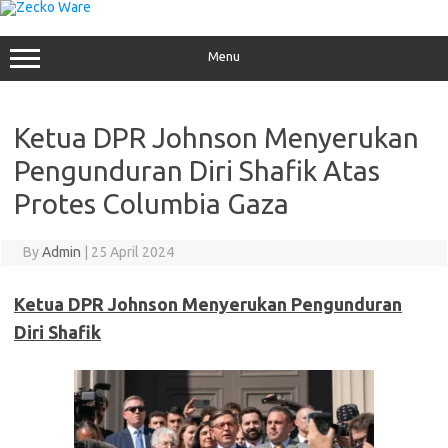
Skip
to
content
Menu
Ketua DPR Johnson Menyerukan
Pengunduran Diri Shafik Atas
Protes Columbia Gaza
By
Admin
|
25 April 2024
Ketua DPR Johnson Menyerukan Pengunduran
Diri Shafik