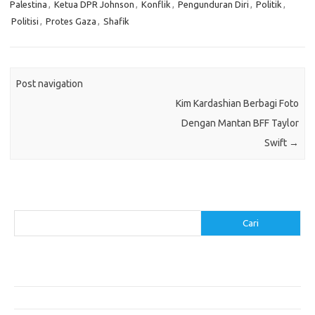
Palestina
,
Ketua DPR Johnson
,
Konflik
,
Pengunduran Diri
,
Politik
,
Politisi
,
Protes Gaza
,
Shafik
Post navigation
Kim Kardashian Berbagi Foto
Dengan Mantan BFF Taylor
Swift
→
Cari
Cari
Pos-pos Terbaru
Menentukan ROI dari Investasi Perangkat Lunak Anda
Membangun Website Kesehatan: Tips dan Pertimbangan