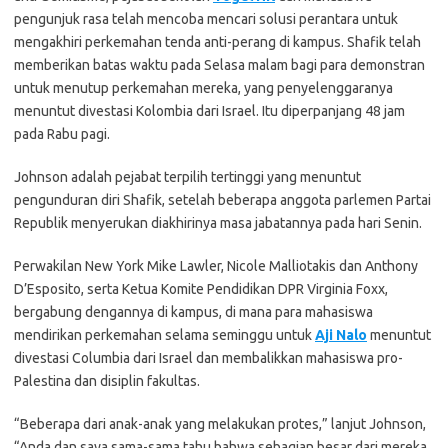
pengunjuk rasa telah mencoba mencari solusi perantara untuk
mengakhiri perkemahan tenda anti-perang di kampus. Shafik telah
memberikan batas waktu pada Selasa malam bagi para demonstran
untuk menutup perkemahan mereka, yang penyelenggaranya
menuntut divestasi Kolombia dari Israel. Itu diperpanjang 48 jam
pada Rabu pagi.
Johnson adalah pejabat terpilih tertinggi yang menuntut
pengunduran diri Shafik, setelah beberapa anggota parlemen Partai
Republik menyerukan diakhirinya masa jabatannya pada hari Senin.
Perwakilan New York Mike Lawler, Nicole Malliotakis dan Anthony
D’Esposito, serta Ketua Komite Pendidikan DPR Virginia Foxx,
bergabung dengannya di kampus, di mana para mahasiswa
mendirikan perkemahan selama seminggu untuk
Aji Nalo
menuntut
divestasi Columbia dari Israel dan membalikkan mahasiswa pro-
Palestina dan disiplin fakultas.
“Beberapa dari anak-anak yang melakukan protes,” lanjut Johnson,
“Anda dan saya sama-sama tahu bahwa sebagian besar dari mereka