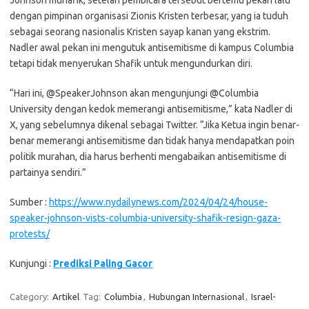
Johnson munafik, setelah pembicara tersebut bertemu pekan lalu
dengan pimpinan organisasi Zionis Kristen terbesar, yang ia tuduh
sebagai seorang nasionalis Kristen sayap kanan yang ekstrim.
Nadler awal pekan ini mengutuk antisemitisme di kampus Columbia
tetapi tidak menyerukan Shafik untuk mengundurkan diri.
“Hari ini, @SpeakerJohnson akan mengunjungi @Columbia
University dengan kedok memerangi antisemitisme,” kata Nadler di
X, yang sebelumnya dikenal sebagai Twitter. “Jika Ketua ingin benar-
benar memerangi antisemitisme dan tidak hanya mendapatkan poin
politik murahan, dia harus berhenti mengabaikan antisemitisme di
partainya sendiri.”
Sumber :
https://www.nydailynews.com/2024/04/24/house-
speaker-johnson-vists-columbia-university-shafik-resign-gaza-
protests/
Kunjungi :
Prediksi Paling Gacor
Category:
Artikel
Tag:
Columbia
,
Hubungan Internasional
,
Israel-