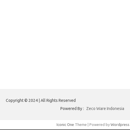
forexnews.my.id
belajargsaseo.my.id
adsdiaspora.com
ajreinke.com
annacbrady.com
klikhammerofthor.com
kyleadamblair.com
lindsaymking.com
lipimagazine.com
lisandrarcarmichael.com
mollyjuneroquet.com
obatpenggugurampuh.com
ontologyschmology.com
pargirlmothers.com
reinventingthebible.com
Copyright © 2024 | All Rights Reserved
Powered By :
Zeco Ware Indonesia
Iconic One
Theme | Powered by
Wordpress