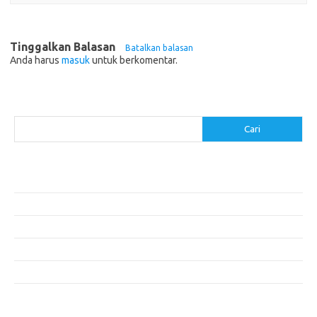
Tinggalkan Balasan
Batalkan balasan
Anda harus
masuk
untuk berkomentar.
Cari
Cari
Pos-pos Terbaru
Menentukan ROI dari Investasi Perangkat Lunak Anda
Membangun Website Kesehatan: Tips dan Pertimbangan
Mengapa Riset Keamanan Siber Harus Diperhatikan?
Mengapa Aplikasi Mobil Penting untuk Keamanan Pribadi di Jalan?
Mobil Listrik: Masa Depan Transportasi yang Ramah Lingkungan
Komentar Terbaru