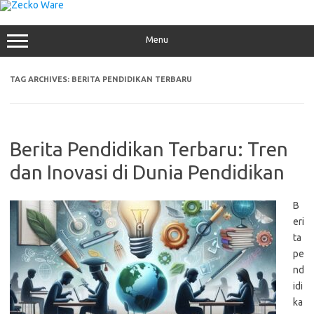
Skip
to
content
Menu
TAG ARCHIVES:
BERITA PENDIDIKAN TERBARU
Berita Pendidikan Terbaru: Tren
dan Inovasi di Dunia Pendidikan
B
eri
ta
pe
nd
idi
ka