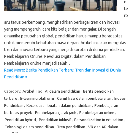
n
te
rb
aru terus berkembang, menghadirkan berbagai tren dan inovasi
yang mempengaruhi cara kita belajar dan mengajar. Di tengah
dinamika perubahan global, pendidikan harus mampu beradaptasi
untuk memenuhi kebutuhan masa depan. Artikel ini akan mengulas
tren dan inovasi terbaru yang menjadi sorotan di dunia pendidikan.
Pembelajaran Online: Revolusi Digital dalam Pendidikan
Pembelajaran online menjadi salah…
Read More: Berita Pendidikan Terbaru: Tren dan Inovasi di Dunia
Pendidikan »
Category:
Artikel
Tag:
AI dalam pendidikan
,
Berita pendidikan
terbaru
,
E-learning platform
,
Gamifikasi dalam pembelajaran
,
Inovasi
Pendidikan
,
Kecerdasan buatan dalam pendidikan
,
Pembelajaran
berbasis proyek
,
Pembelajaran jarak jauh
,
Pembelajaran online
,
Pendidikan hybrid
,
Pendidikan inklusif
,
Personalization in education
,
Teknologi dalam pendidikan
,
Tren pendidikan
,
VR dan AR dalam