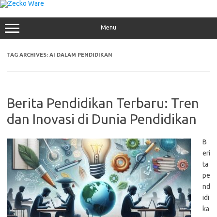
Skip
to
content
Menu
TAG ARCHIVES:
AI DALAM PENDIDIKAN
Berita Pendidikan Terbaru: Tren
dan Inovasi di Dunia Pendidikan
B
eri
ta
pe
nd
idi
ka