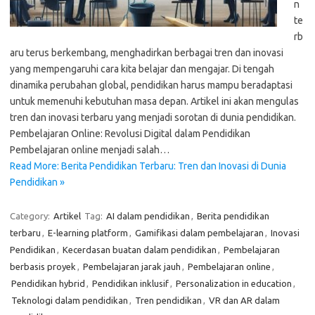
n
te
rb
aru terus berkembang, menghadirkan berbagai tren dan inovasi
yang mempengaruhi cara kita belajar dan mengajar. Di tengah
dinamika perubahan global, pendidikan harus mampu beradaptasi
untuk memenuhi kebutuhan masa depan. Artikel ini akan mengulas
tren dan inovasi terbaru yang menjadi sorotan di dunia pendidikan.
Pembelajaran Online: Revolusi Digital dalam Pendidikan
Pembelajaran online menjadi salah…
Read More: Berita Pendidikan Terbaru: Tren dan Inovasi di Dunia
Pendidikan »
Category:
Artikel
Tag:
AI dalam pendidikan
,
Berita pendidikan
terbaru
,
E-learning platform
,
Gamifikasi dalam pembelajaran
,
Inovasi
Pendidikan
,
Kecerdasan buatan dalam pendidikan
,
Pembelajaran
berbasis proyek
,
Pembelajaran jarak jauh
,
Pembelajaran online
,
Pendidikan hybrid
,
Pendidikan inklusif
,
Personalization in education
,
Teknologi dalam pendidikan
,
Tren pendidikan
,
VR dan AR dalam