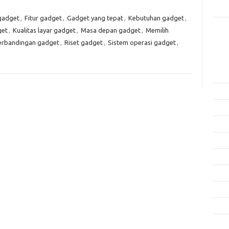
Rama
 gadget
,
Fitur gadget
,
Gadget yang tepat
,
Kebutuhan gadget
,
get
,
Kualitas layar gadget
,
Masa depan gadget
,
Memilih
Kome
Tidak
erbandingan gadget
,
Riset gadget
,
Sistem operasi gadget
,
Arsi
Agus
Juli 
Juni 
Mei 
April
Mare
Febru
Janua
Dese
Nove