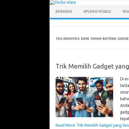
Skip
to
content
BERANDA
APLIKASI MOBILE
KEA
TAG ARCHIVES:
DAYA TAHAN BATERAI GADGE
Trik Memilih Gadget yan
Di er
tanta
smar
bahw
Anda.
gadg
tepa
Read More: Trik Memilih Gadget yang Se