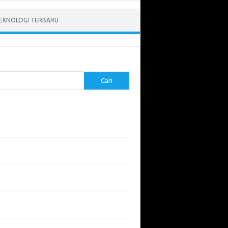
EKNOLOGI TERBARU
Cari
pos Terbaru
tukan ROI dari Investasi Perangkat Lunak
angun Website Kesehatan: Tips dan
imbangan
apa Riset Keamanan Siber Harus
hatikan?
apa Aplikasi Mobil Penting untuk Keamanan
di di Jalan?
 Listrik: Masa Depan Transportasi yang