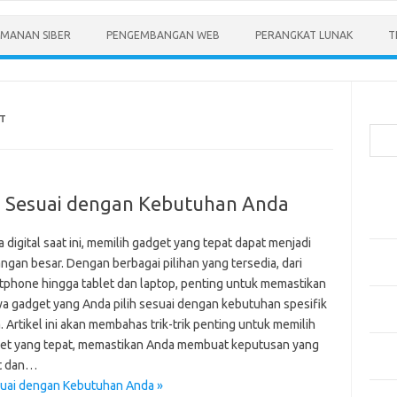
MANAN SIBER
PENGEMBANGAN WEB
PERANGKAT LUNAK
T
Cari
T
Pos-
g Sesuai dengan Kebutuhan Anda
Menen
Anda
a digital saat ini, memilih gadget yang tepat dapat menjadi
Memb
ngan besar. Dengan berbagai pilihan yang tersedia, dari
Pert
tphone hingga tablet dan laptop, penting untuk memastikan
Meng
a gadget yang Anda pilih sesuai dengan kebutuhan spesifik
Diper
 Artikel ini akan membahas trik-trik penting untuk memilih
et yang tepat, memastikan Anda membuat keputusan yang
Meng
t dan…
Priba
suai dengan Kebutuhan Anda »
Mobil