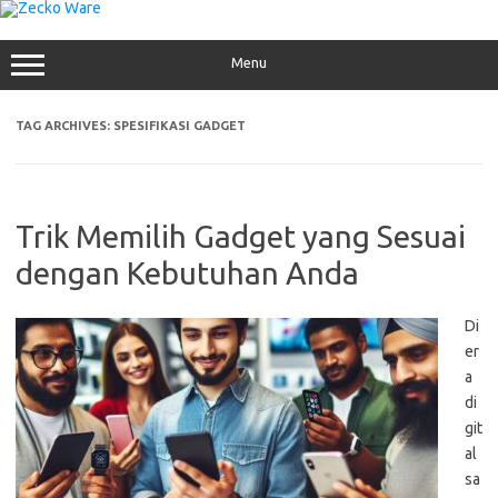
Skip
to
content
Menu
TAG ARCHIVES:
SPESIFIKASI GADGET
Trik Memilih Gadget yang Sesuai
dengan Kebutuhan Anda
Di
er
a
di
git
al
sa