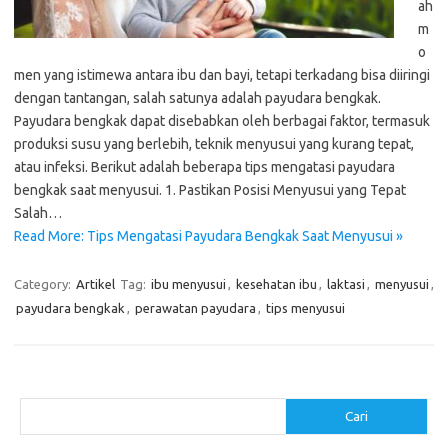
ah
m
o
men yang istimewa antara ibu dan bayi, tetapi terkadang bisa diiringi
dengan tantangan, salah satunya adalah payudara bengkak.
Payudara bengkak dapat disebabkan oleh berbagai faktor, termasuk
produksi susu yang berlebih, teknik menyusui yang kurang tepat,
atau infeksi. Berikut adalah beberapa tips mengatasi payudara
bengkak saat menyusui. 1. Pastikan Posisi Menyusui yang Tepat
Salah…
Read More: Tips Mengatasi Payudara Bengkak Saat Menyusui »
Category:
Artikel
Tag:
ibu menyusui
,
kesehatan ibu
,
laktasi
,
menyusui
,
payudara bengkak
,
perawatan payudara
,
tips menyusui
Cari
Cari