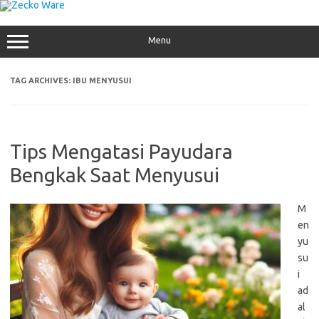
Skip
to
content
Menu
TAG ARCHIVES:
IBU MENYUSUI
Tips Mengatasi Payudara
Bengkak Saat Menyusui
M
en
yu
su
i
ad
al