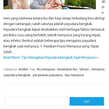
ah
m
o
men yang istimewa antara ibu dan bayi, tetapi terkadang bisa diiringi
dengan tantangan, salah satunya adalah payudara bengkak.
Payudara bengkak dapat disebabkan oleh berbagai faktor, termasuk
produksi susu yang berlebih, teknik menyusui yang kurang tepat,
atau infeksi. Berikut adalah beberapa tips mengatasi payudara
bengkak saat menyusui. 1. Pastikan Posisi Menyusui yang Tepat
Salah…
Read More: Tips Mengatasi Payudara Bengkak Saat Menyusui »
Category:
Artikel
Tag:
ibu menyusui
,
kesehatan ibu
,
laktasi
,
menyusui
,
payudara bengkak
,
perawatan payudara
,
tips menyusui
Cari
Cari