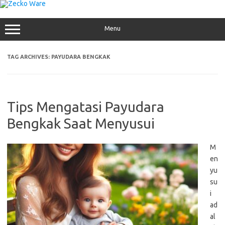
Skip
to
content
Menu
TAG ARCHIVES:
PAYUDARA BENGKAK
Tips Mengatasi Payudara
Bengkak Saat Menyusui
M
en
yu
su
i
ad
al