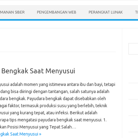
MANAN SIBER
PENGEMBANGAN WEB
PERANGKAT LUNAK
T
Cari
Pos-
 Bengkak Saat Menyusui
Menen
Anda
usui adalah momen yang istimewa antara ibu dan bayi, tetapi
Memb
adang bisa diiringi dengan tantangan, salah satunya adalah
Pert
dara bengkak. Payudara bengkak dapat disebabkan oleh
Meng
agai faktor, termasuk produksi susu yang berlebih, teknik
Diper
sui yang kurang tepat, atau infeksi. Berikut adalah
rapa tips mengatasi payudara bengkak saat menyusui. 1.
Meng
ikan Posisi Menyusui yang Tepat Salah…
Priba
gkak Saat Menyusui »
Mobil