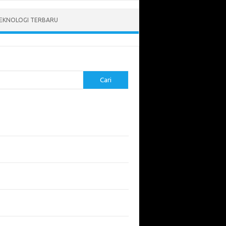
EKNOLOGI TERBARU
Cari
pos Terbaru
tukan ROI dari Investasi Perangkat Lunak
angun Website Kesehatan: Tips dan
imbangan
apa Riset Keamanan Siber Harus
hatikan?
apa Aplikasi Mobil Penting untuk Keamanan
di di Jalan?
 Listrik: Masa Depan Transportasi yang