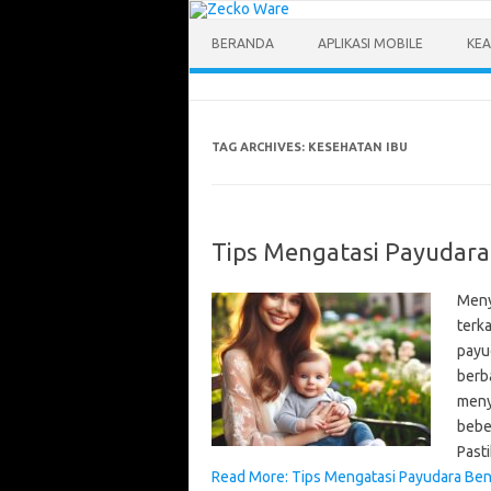
Skip
to
content
BERANDA
APLIKASI MOBILE
KEA
TAG ARCHIVES:
KESEHATAN IBU
Tips Mengatasi Payudara
Meny
terk
payu
berb
menyu
bebe
Past
Read More: Tips Mengatasi Payudara Ben