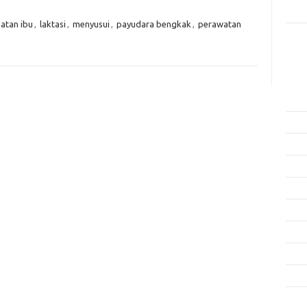
Rama
atan ibu
,
laktasi
,
menyusui
,
payudara bengkak
,
perawatan
Kome
Tidak
Arsi
Agus
Juli 
Juni 
Mei 
April
Mare
Febru
Janua
Dese
Nove