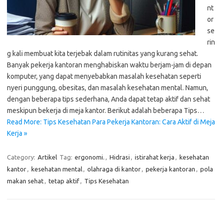
nt
or
se
rin
g kali membuat kita terjebak dalam rutinitas yang kurang sehat.
Banyak pekerja kantoran menghabiskan waktu berjam-jam di depan
komputer, yang dapat menyebabkan masalah kesehatan seperti
nyeri punggung, obesitas, dan masalah kesehatan mental. Namun,
dengan beberapa tips sederhana, Anda dapat tetap aktif dan sehat
meskipun bekerja di meja kantor. Berikut adalah beberapa Tips…
Read More: Tips Kesehatan Para Pekerja Kantoran: Cara Aktif di Meja
Kerja »
Category:
Artikel
Tag:
ergonomi.
,
Hidrasi
,
istirahat kerja
,
kesehatan
kantor
,
kesehatan mental
,
olahraga di kantor
,
pekerja kantoran
,
pola
makan sehat
,
tetap aktif
,
Tips Kesehatan
Cari