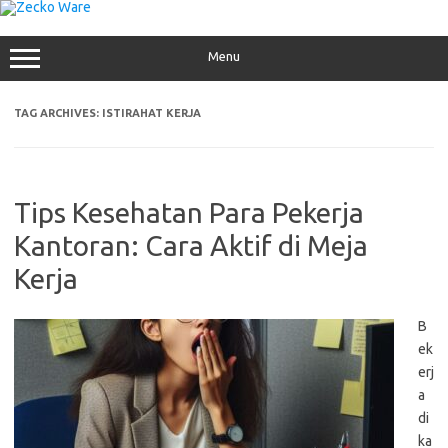
Skip
to
content
Menu
TAG ARCHIVES:
ISTIRAHAT KERJA
Tips Kesehatan Para Pekerja
Kantoran: Cara Aktif di Meja
Kerja
B
ek
erj
a
di
ka