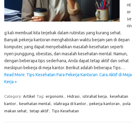
nt
or
se
rin
g kali membuat kita terjebak dalam rutinitas yang kurang sehat.
Banyak pekerja kantoran menghabiskan waktu berjam-jam di depan
komputer, yang dapat menyebabkan masalah kesehatan seperti
nyeri punggung, obesitas, dan masalah kesehatan mental. Namun,
dengan beberapa tips sederhana, Anda dapat tetap aktif dan sehat
meskipun bekerja di meja kantor. Berikut adalah beberapa Tips…
Read More: Tips Kesehatan Para Pekerja Kantoran: Cara Aktif di Meja
Kerja »
Category:
Artikel
Tag:
ergonomi.
,
Hidrasi
,
istirahat kerja
,
kesehatan
kantor
,
kesehatan mental
,
olahraga di kantor
,
pekerja kantoran
,
pola
makan sehat
,
tetap aktif
,
Tips Kesehatan
Cari