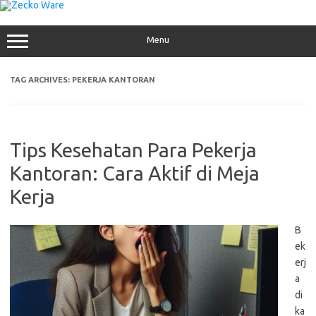
Skip
to
content
Menu
TAG ARCHIVES:
PEKERJA KANTORAN
Tips Kesehatan Para Pekerja
Kantoran: Cara Aktif di Meja
Kerja
B
ek
erj
a
di
ka