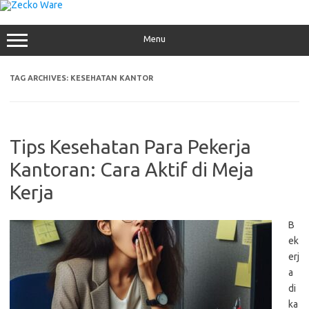
Skip
to
content
Menu
TAG ARCHIVES:
KESEHATAN KANTOR
Tips Kesehatan Para Pekerja
Kantoran: Cara Aktif di Meja
Kerja
B
ek
erj
a
di
ka