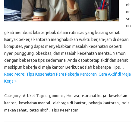
nt
or
se
rin
g kali membuat kita terjebak dalam rutinitas yang kurang sehat.
Banyak pekerja kantoran menghabiskan waktu berjam-jam di depan
komputer, yang dapat menyebabkan masalah kesehatan seperti
nyeri punggung, obesitas, dan masalah kesehatan mental. Namun,
dengan beberapa tips sederhana, Anda dapat tetap aktif dan sehat
meskipun bekerja di meja kantor. Berikut adalah beberapa Tips…
Read More: Tips Kesehatan Para Pekerja Kantoran: Cara Aktif di Meja
Kerja »
Category:
Artikel
Tag:
ergonomi.
,
Hidrasi
,
istirahat kerja
,
kesehatan
kantor
,
kesehatan mental
,
olahraga di kantor
,
pekerja kantoran
,
pola
makan sehat
,
tetap aktif
,
Tips Kesehatan
Cari