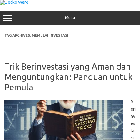
Skip
to
content
Menu
TAG ARCHIVES:
MEMULAI INVESTASI
Trik Berinvestasi yang Aman dan
Menguntungkan: Panduan untuk
Pemula
B
eri
nv
es
ta
si