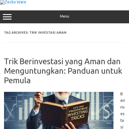
Skip
to
content
Menu
TAG ARCHIVES:
TRIK INVESTASI AMAN
Trik Berinvestasi yang Aman dan
Menguntungkan: Panduan untuk
Pemula
B
eri
nv
es
ta
si