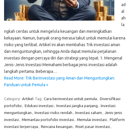
ad
al
ah
la
ngkah cerdas untuk mengelola keuangan dan meningkatkan
kekayaan. Namun, banyak orang merasa takut untuk memulai karena
risiko yang terlibat. Artikel ini akan membahas Trik investasi aman
dan menguntungkan, sehingga Anda dapat memulai perjalanan
investasi dengan percaya diri dan strategi yang tepat. 1. Mengenal
Jenis-Jenis Investasi Memahami berbagai jenis investasi adalah
langkah pertama. Beberapa…
Read More: Trik Berinvestasi yang Aman dan Menguntungkan:
Panduan untuk Pemula »
Category:
Artikel
Tag:
Cara berinvestasi untuk pemula
,
Diversifikasi
portofolio
,
Edukasi investasi
,
Investasi jangka panjang
,
Investasi
menguntungkan
,
Investasi risiko rendah
,
Investasi saham
,
Jenis-jenis
investasi
,
Memantau portofolio investasi
,
Memulai investasi
,
Platform
investasi terpercaya
,
Rencana keuangan
,
Riset pasar investasi
,