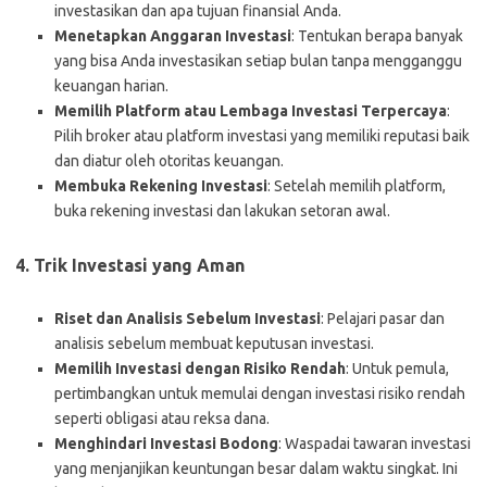
investasikan dan apa tujuan finansial Anda.
Menetapkan Anggaran Investasi
: Tentukan berapa banyak
yang bisa Anda investasikan setiap bulan tanpa mengganggu
keuangan harian.
Memilih Platform atau Lembaga Investasi Terpercaya
:
Pilih broker atau platform investasi yang memiliki reputasi baik
dan diatur oleh otoritas keuangan.
Membuka Rekening Investasi
: Setelah memilih platform,
buka rekening investasi dan lakukan setoran awal.
4. Trik Investasi yang Aman
Riset dan Analisis Sebelum Investasi
: Pelajari pasar dan
analisis sebelum membuat keputusan investasi.
Memilih Investasi dengan Risiko Rendah
: Untuk pemula,
pertimbangkan untuk memulai dengan investasi risiko rendah
seperti obligasi atau reksa dana.
Menghindari Investasi Bodong
: Waspadai tawaran investasi
yang menjanjikan keuntungan besar dalam waktu singkat. Ini