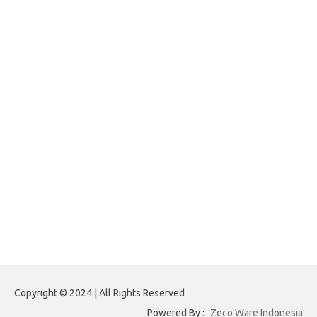
forexnews.my.id
belajargsaseo.my.id
adsdiaspora.com
ajreinke.com
annacbrady.com
klikhammerofthor.com
kyleadamblair.com
lindsaymking.com
lipimagazine.com
lisandrarcarmichael.com
mollyjuneroquet.com
obatpenggugurampuh.com
ontologyschmology.com
pargirlmothers.com
reinventingthebible.com
Copyright © 2024 | All Rights Reserved
Powered By :
Zeco Ware Indonesia